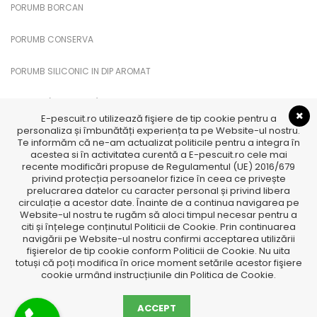
PORUMB BORCAN
PORUMB CONSERVA
PORUMB SILICONIC IN DIP AROMAT
PUFULETI (PUFFI CUKK)
E-pescuit.ro utilizează fişiere de tip cookie pentru a
personaliza și îmbunătăți experiența ta pe Website-ul nostru.
SANDWICH PORUMB
Te informăm că ne-am actualizat politicile pentru a integra în
acestea si în activitatea curentă a E-pescuit.ro cele mai
recente modificări propuse de Regulamentul (UE) 2016/679
TTX
privind protecția persoanelor fizice în ceea ce privește
prelucrarea datelor cu caracter personal și privind libera
TTX Feromoni
circulație a acestor date. Înainte de a continua navigarea pe
Website-ul nostru te rugăm să aloci timpul necesar pentru a
citi și înțelege conținutul Politicii de Cookie. Prin continuarea
navigării pe Website-ul nostru confirmi acceptarea utilizării
fişierelor de tip cookie conform Politicii de Cookie. Nu uita
totuși că poți modifica în orice moment setările acestor fişiere
cookie urmând instrucțiunile din Politica de Cookie.
ACCEPT