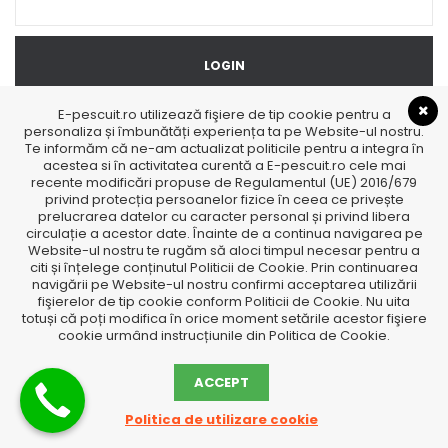
E-pescuit.ro utilizează fişiere de tip cookie pentru a
Lost your password?
Remember me
personaliza și îmbunătăți experiența ta pe Website-ul nostru.
Te informăm că ne-am actualizat politicile pentru a integra în
acestea si în activitatea curentă a E-pescuit.ro cele mai
recente modificări propuse de Regulamentul (UE) 2016/679
privind protecția persoanelor fizice în ceea ce privește
prelucrarea datelor cu caracter personal și privind libera
circulație a acestor date. Înainte de a continua navigarea pe
Website-ul nostru te rugăm să aloci timpul necesar pentru a
citi și înțelege conținutul Politicii de Cookie. Prin continuarea
navigării pe Website-ul nostru confirmi acceptarea utilizării
fişierelor de tip cookie conform Politicii de Cookie. Nu uita
totuși că poți modifica în orice moment setările acestor fişiere
Created by FocusWebDesign.ro
cookie urmând instrucțiunile din Politica de Cookie.
ACCEPT
Politica de utilizare cookie