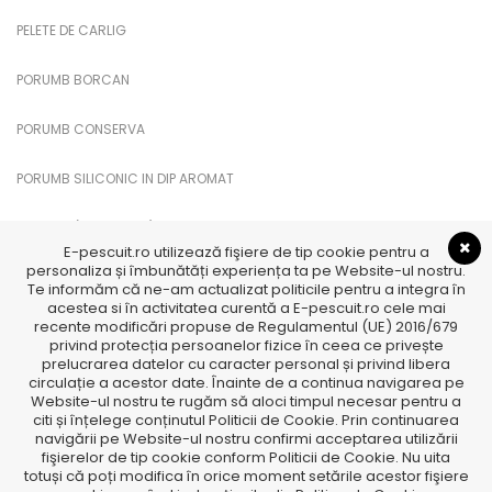
PELETE DE CARLIG
PORUMB BORCAN
PORUMB CONSERVA
PORUMB SILICONIC IN DIP AROMAT
PUFULETI (PUFFI CUKK)
E-pescuit.ro utilizează fişiere de tip cookie pentru a
personaliza și îmbunătăți experiența ta pe Website-ul nostru.
SANDWICH PORUMB
Te informăm că ne-am actualizat politicile pentru a integra în
acestea si în activitatea curentă a E-pescuit.ro cele mai
recente modificări propuse de Regulamentul (UE) 2016/679
TTX
privind protecția persoanelor fizice în ceea ce privește
prelucrarea datelor cu caracter personal și privind libera
TTX Feromoni
circulație a acestor date. Înainte de a continua navigarea pe
Website-ul nostru te rugăm să aloci timpul necesar pentru a
citi și înțelege conținutul Politicii de Cookie. Prin continuarea
navigării pe Website-ul nostru confirmi acceptarea utilizării
fişierelor de tip cookie conform Politicii de Cookie. Nu uita
totuși că poți modifica în orice moment setările acestor fişiere