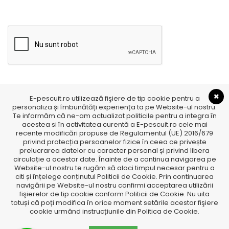
E-pescuit.ro utilizează fişiere de tip cookie pentru a
personaliza și îmbunătăți experiența ta pe Website-ul nostru.
Te informăm că ne-am actualizat politicile pentru a integra în
acestea si în activitatea curentă a E-pescuit.ro cele mai
recente modificări propuse de Regulamentul (UE) 2016/679
privind protecția persoanelor fizice în ceea ce privește
prelucrarea datelor cu caracter personal și privind libera
circulație a acestor date. Înainte de a continua navigarea pe
Website-ul nostru te rugăm să aloci timpul necesar pentru a
citi și înțelege conținutul Politicii de Cookie. Prin continuarea
navigării pe Website-ul nostru confirmi acceptarea utilizării
fişierelor de tip cookie conform Politicii de Cookie. Nu uita
totuși că poți modifica în orice moment setările acestor fişiere
cookie urmând instrucțiunile din Politica de Cookie.