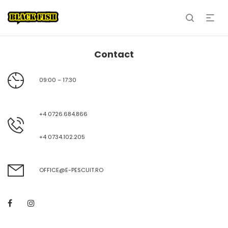
Contact
09:00 – 17:30
+4 0726.684.866
+4 0734.102.205
OFFICE@E-PESCUIT.RO