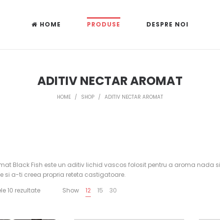
HOME
PRODUSE
DESPRE NOI
ADITIV NECTAR AROMAT
HOME
/
SHOP
/
ADITIV NECTAR AROMAT
mat Black Fish este un aditiv lichid vascos folosit pentru a aroma nada si
 si a-ti creea propria reteta castigatoare.
le 10 rezultate
Show
12
15
30