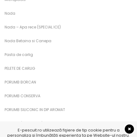
Nada
Nada – Apa rece (SPECIAL ICE)
Nada Betaina si Canepa
Pasta de carlig
PELETE DE CARLIG
PORUMB BORCAN
PORUMB CONSERVA
PORUMB SILICONIC IN DIP AROMAT
PUFULETI (PUFFI CUKK)
E-pescuit.ro utilizează fişiere de tip cookie pentru a
personaliza și îmbunătăți experiența ta pe Website-ul nostru.