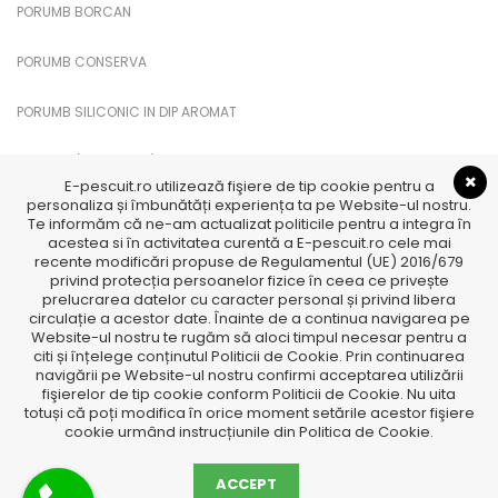
PORUMB BORCAN
PORUMB CONSERVA
PORUMB SILICONIC IN DIP AROMAT
PUFULETI (PUFFI CUKK)
E-pescuit.ro utilizează fişiere de tip cookie pentru a
personaliza și îmbunătăți experiența ta pe Website-ul nostru.
SANDWICH PORUMB
Te informăm că ne-am actualizat politicile pentru a integra în
acestea si în activitatea curentă a E-pescuit.ro cele mai
recente modificări propuse de Regulamentul (UE) 2016/679
TTX
privind protecția persoanelor fizice în ceea ce privește
prelucrarea datelor cu caracter personal și privind libera
TTX Feromoni
circulație a acestor date. Înainte de a continua navigarea pe
Website-ul nostru te rugăm să aloci timpul necesar pentru a
citi și înțelege conținutul Politicii de Cookie. Prin continuarea
navigării pe Website-ul nostru confirmi acceptarea utilizării
fişierelor de tip cookie conform Politicii de Cookie. Nu uita
totuși că poți modifica în orice moment setările acestor fişiere
cookie urmând instrucțiunile din Politica de Cookie.
ACCEPT