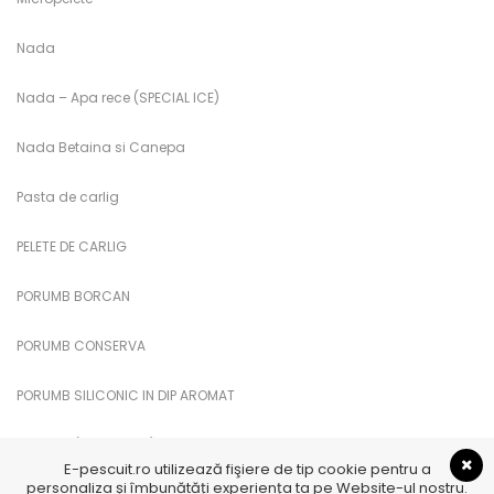
Nada
Nada – Apa rece (SPECIAL ICE)
Nada Betaina si Canepa
Pasta de carlig
PELETE DE CARLIG
PORUMB BORCAN
PORUMB CONSERVA
PORUMB SILICONIC IN DIP AROMAT
PUFULETI (PUFFI CUKK)
E-pescuit.ro utilizează fişiere de tip cookie pentru a
personaliza și îmbunătăți experiența ta pe Website-ul nostru.