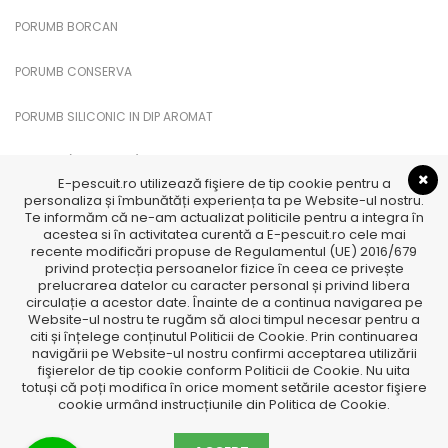
PORUMB BORCAN
PORUMB CONSERVA
PORUMB SILICONIC IN DIP AROMAT
PUFULETI (PUFFI CUKK)
E-pescuit.ro utilizează fişiere de tip cookie pentru a
personaliza și îmbunătăți experiența ta pe Website-ul nostru.
SANDWICH PORUMB
Te informăm că ne-am actualizat politicile pentru a integra în
acestea si în activitatea curentă a E-pescuit.ro cele mai
recente modificări propuse de Regulamentul (UE) 2016/679
TTX
privind protecția persoanelor fizice în ceea ce privește
prelucrarea datelor cu caracter personal și privind libera
TTX Feromoni
circulație a acestor date. Înainte de a continua navigarea pe
Website-ul nostru te rugăm să aloci timpul necesar pentru a
citi și înțelege conținutul Politicii de Cookie. Prin continuarea
navigării pe Website-ul nostru confirmi acceptarea utilizării
fişierelor de tip cookie conform Politicii de Cookie. Nu uita
totuși că poți modifica în orice moment setările acestor fişiere
cookie urmând instrucțiunile din Politica de Cookie.