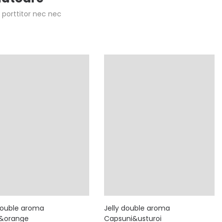
porttitor nec nec
 double aroma
Jelly double aroma
&orange
Capsuni&usturoi