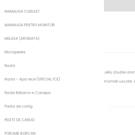
MAMALIGA CUBULET
MAMALIGA PENTRU MOMITOR
MELASA (AROMATA)
Micropelete
Nada
Jelly double aro
Nada – Apa rece (SPECIAL ICE)
momeli uscate. A
Nada Betaina si Canepa
Pasta de carlig
PELETE DE CARLIG
PORUMB BORCAN