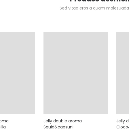
Sed vitae eros a quam malesuada 
aroma
Jelly double aroma
Jelly
lla
Squid&capsuni
Cioco