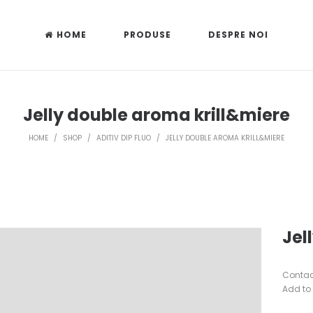
HOME
PRODUSE
DESPRE NOI
Jelly double aroma krill&miere
HOME
/
SHOP
/
ADITIV DIP FLUO
/
JELLY DOUBLE AROMA KRILL&MIERE
Jel
Conta
Add to 