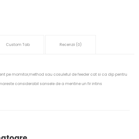
Custom Tab
Recenzii (0)
ent pe momitor,method sau cosuletul de feeder cat si ca dip pentru
reste considerabil sansele de a mentine un fir intins
atoare