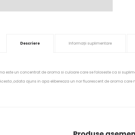
Descriere
Informații suplimentare
ma este un concentrat de aroma si culoare care se foloseste ca si suplim
cesta ,odata ajuns in apa elibereaza un nor fluorescent de aroma care ma
Produse asemen