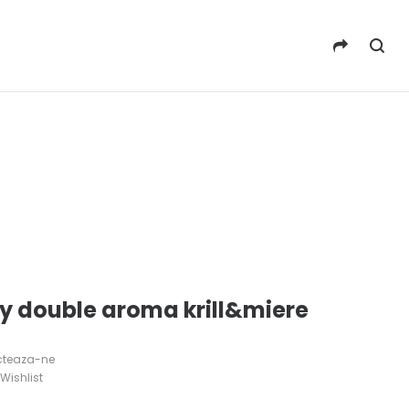
ly double aroma krill&miere
cteaza-ne
Wishlist