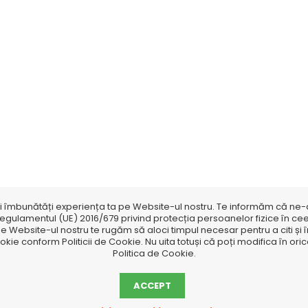
și îmbunătăți experiența ta pe Website-ul nostru. Te informăm că ne-am
gulamentul (UE) 2016/679 privind protecția persoanelor fizice în cee
e Website-ul nostru te rugăm să aloci timpul necesar pentru a citi și în
ookie conform Politicii de Cookie. Nu uita totuși că poți modifica în o
Politica de Cookie.
ACCEPT