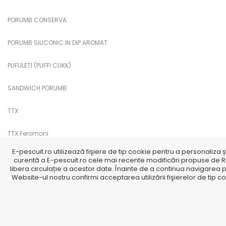
PORUMB CONSERVA
PORUMB SILICONIC IN DIP AROMAT
PUFULETI (PUFFI CUKK)
SANDWICH PORUMB
TTX
TTX Feromoni
E-pescuit.ro utilizează fişiere de tip cookie pentru a personaliza 
curentă a E-pescuit.ro cele mai recente modificări propuse de Re
libera circulație a acestor date. Înainte de a continua navigarea p
Website-ul nostru confirmi acceptarea utilizării fişierelor de tip c