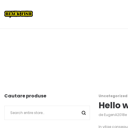
Cautare produse
Uncategorized
Hello 
de
EugenA2018e
In vitae consequ