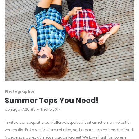
Photographer
Summer Tops You Need!
de
EugenA2018e
11 iulie 2017
In vitae consequat eros. Nulla volutpat velit sit amet urna molestie
venenatis. Proin vestibulum mi nibh, sed ornare sapien hendrerit sed.
Maecenas ac ex ut metus auctor laoreet We Love Fashion Lorem