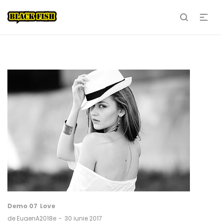
Demo 07
Love
de
EugenA2018e
30 iunie 2017