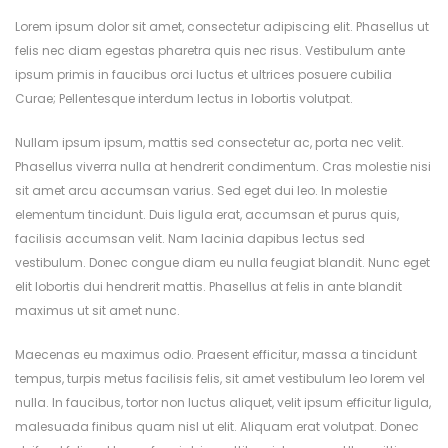
Lorem ipsum dolor sit amet, consectetur adipiscing elit. Phasellus ut
felis nec diam egestas pharetra quis nec risus. Vestibulum ante
ipsum primis in faucibus orci luctus et ultrices posuere cubilia
Curae; Pellentesque interdum lectus in lobortis volutpat.
Nullam ipsum ipsum, mattis sed consectetur ac, porta nec velit.
Phasellus viverra nulla at hendrerit condimentum. Cras molestie nisi
sit amet arcu accumsan varius. Sed eget dui leo. In molestie
elementum tincidunt. Duis ligula erat, accumsan et purus quis,
facilisis accumsan velit. Nam lacinia dapibus lectus sed
vestibulum. Donec congue diam eu nulla feugiat blandit. Nunc eget
elit lobortis dui hendrerit mattis. Phasellus at felis in ante blandit
maximus ut sit amet nunc.
Maecenas eu maximus odio. Praesent efficitur, massa a tincidunt
tempus, turpis metus facilisis felis, sit amet vestibulum leo lorem vel
nulla. In faucibus, tortor non luctus aliquet, velit ipsum efficitur ligula,
malesuada finibus quam nisl ut elit. Aliquam erat volutpat. Donec