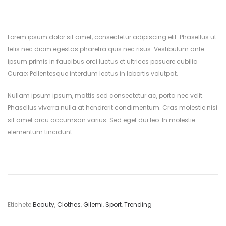
Lorem ipsum dolor sit amet, consectetur adipiscing elit. Phasellus ut
felis nec diam egestas pharetra quis nec risus. Vestibulum ante
ipsum primis in faucibus orci luctus et ultrices posuere cubilia
Curae; Pellentesque interdum lectus in lobortis volutpat.
Nullam ipsum ipsum, mattis sed consectetur ac, porta nec velit.
Phasellus viverra nulla at hendrerit condimentum. Cras molestie nisi
sit amet arcu accumsan varius. Sed eget dui leo. In molestie
elementum tincidunt.
Etichete:
Beauty
,
Clothes
,
Gilemi
,
Sport
,
Trending