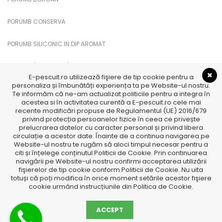
PORUMB CONSERVA
PORUMB SILICONIC IN DIP AROMAT
PUFULETI (PUFFI CUKK)
E-pescuit.ro utilizează fişiere de tip cookie pentru a
personaliza și îmbunătăți experiența ta pe Website-ul nostru.
SANDWICH PORUMB
Te informăm că ne-am actualizat politicile pentru a integra în
acestea si în activitatea curentă a E-pescuit.ro cele mai
recente modificări propuse de Regulamentul (UE) 2016/679
TTX
privind protecția persoanelor fizice în ceea ce privește
prelucrarea datelor cu caracter personal și privind libera
TTX Feromoni
circulație a acestor date. Înainte de a continua navigarea pe
Website-ul nostru te rugăm să aloci timpul necesar pentru a
citi și înțelege conținutul Politicii de Cookie. Prin continuarea
navigării pe Website-ul nostru confirmi acceptarea utilizării
fişierelor de tip cookie conform Politicii de Cookie. Nu uita
totuși că poți modifica în orice moment setările acestor fişiere
cookie urmând instrucțiunile din Politica de Cookie.
ACCEPT