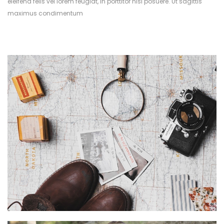
eleifend felis vel lorem feugiat, in porttitor nisl posuere. Ut sagittis
maximus condimentum