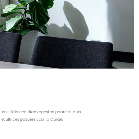
llus ut felis nec diam egestas pharetra quis
 et ultrices posuere cubilia Curae;