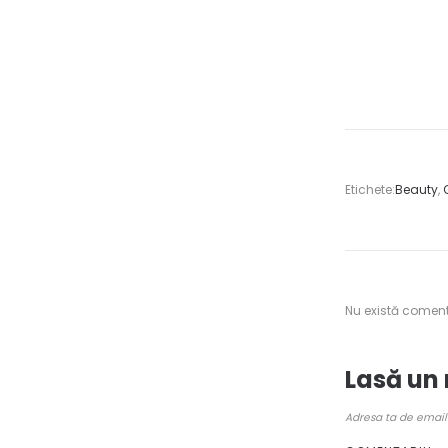
Etichete:
Beauty
,
Nu există coment
Lasă un
Adresa ta de email 