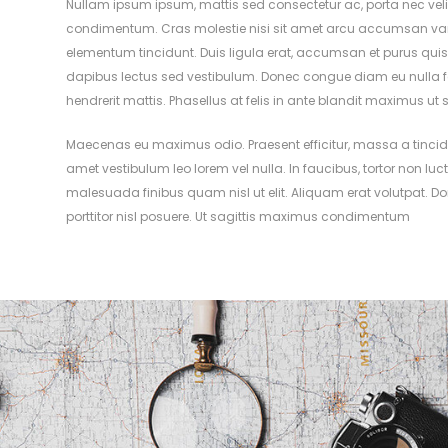
Nullam ipsum ipsum, mattis sed consectetur ac, porta nec velit.
condimentum. Cras molestie nisi sit amet arcu accumsan variu
elementum tincidunt. Duis ligula erat, accumsan et purus quis,
dapibus lectus sed vestibulum. Donec congue diam eu nulla feug
hendrerit mattis. Phasellus at felis in ante blandit maximus ut 
Maecenas eu maximus odio. Praesent efficitur, massa a tincidunt
amet vestibulum leo lorem vel nulla. In faucibus, tortor non luctus
malesuada finibus quam nisl ut elit. Aliquam erat volutpat. Done
porttitor nisl posuere. Ut sagittis maximus condimentum