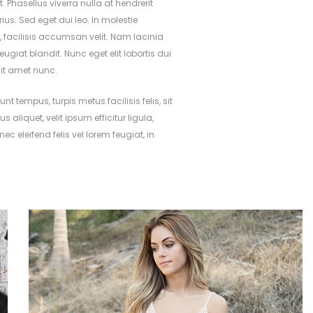
 Phasellus viverra nulla at hendrerit
s. Sed eget dui leo. In molestie
 facilisis accumsan velit. Nam lacinia
iat blandit. Nunc eget elit lobortis dui
sit amet nunc.
 tempus, turpis metus facilisis felis, sit
 aliquet, velit ipsum efficitur ligula,
c eleifend felis vel lorem feugiat, in