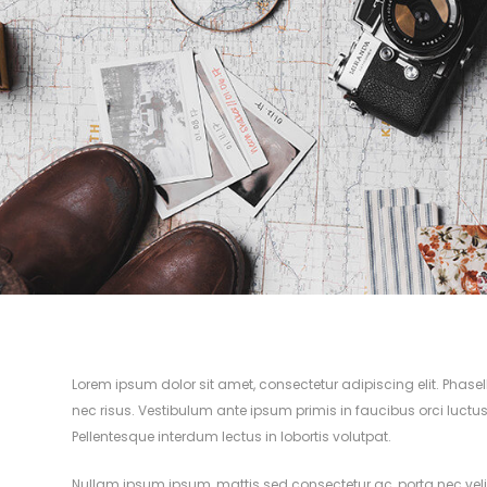
Lorem ipsum dolor sit amet, consectetur adipiscing elit. Phase
nec risus. Vestibulum ante ipsum primis in faucibus orci luctus
Pellentesque interdum lectus in lobortis volutpat.
Nullam ipsum ipsum, mattis sed consectetur ac, porta nec velit.