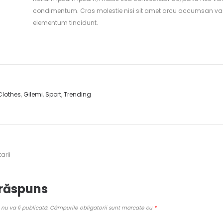
condimentum. Cras molestie nisi sit amet arcu accumsan variu
elementum tincidunt.
Clothes
,
Gilemi
,
Sport
,
Trending
arii
 răspuns
nu va fi publicată.
Câmpurile obligatorii sunt marcate cu
*